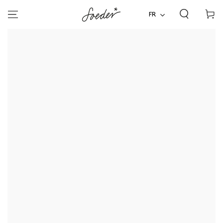
Panier
ALLER AU
CONTENU
FR
d'acha
ALLER À
L'INFORMATION SUR LE
PRODUIT