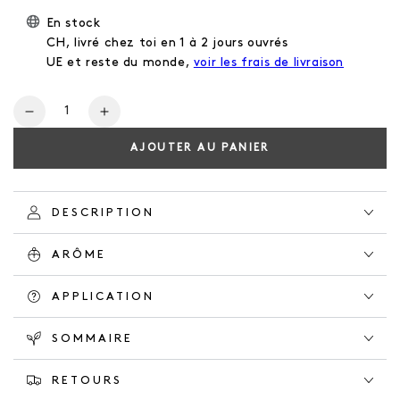
En stock
CH, livré chez toi en 1 à 2 jours ouvrés
UE et reste du monde,
voir les frais de livraison
Nombre
Réduire
Augmentez
la
la
AJOUTER AU PANIER
quantité
quantité
de
de
CRÈME
CRÈME
POUR
POUR
DESCRIPTION
LES
LES
MAINS
MAINS
ARÔME
VIVID
VIVID
BLOOM
BLOOM
APPLICATION
SOMMAIRE
RETOURS