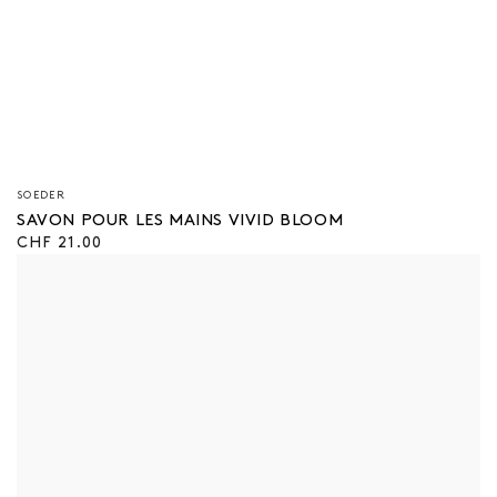
Vendeur/vendeuse
SOEDER
:
SAVON POUR LES MAINS VIVID BLOOM
Prix
CHF 21.00
régulier