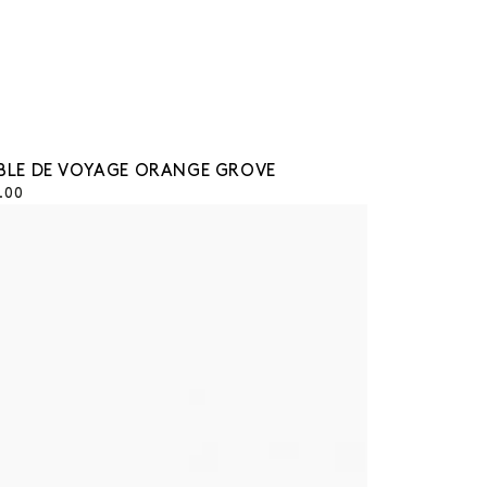
r/vendeuse
BLE DE VOYAGE ORANGE GROVE
.00
ET
M