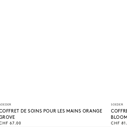
Vendeur/vendeuse
Vendeu
SOEDER
SOEDER
:
:
COFFRET DE SOINS POUR LES MAINS ORANGE
COFFRE
GROVE
BLOO
Prix
CHF 67.00
Prix
CHF 81