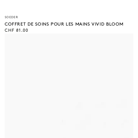
Vendeur/vendeuse
SOEDER
:
COFFRET DE SOINS POUR LES MAINS VIVID BLOOM
Prix
CHF 81.00
régulier