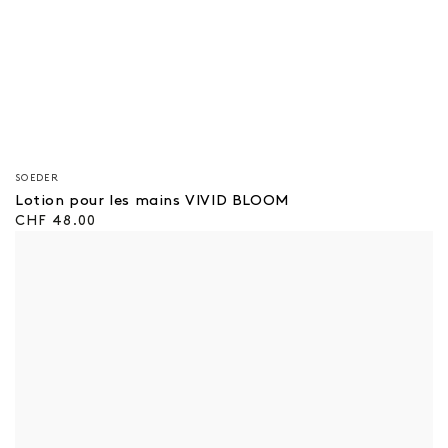
Vendeur/vendeuse
SOEDER
:
Lotion pour les mains VIVID BLOOM
Prix
CHF 48.00
régulier