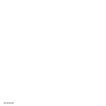
Vendeur/vendeuse
SOEDER