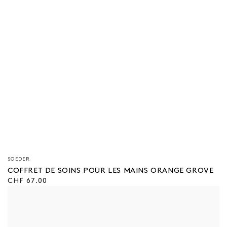
Vendeur/vendeuse
SOEDER
:
COFFRET DE SOINS POUR LES MAINS ORANGE GROVE
Prix
CHF 67.00
régulier