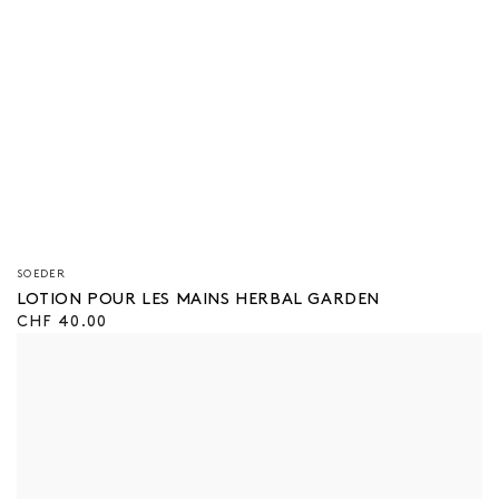
Vendeur/vendeuse
SOEDER
:
LOTION POUR LES MAINS HERBAL GARDEN
Prix
CHF 40.00
régulier