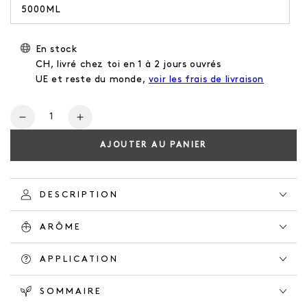
5000ML
En stock
CH, livré chez toi en 1 à 2 jours ouvrés
UE et reste du monde,
voir les frais de livraison
Nombre
Réduire
Augmentez
la
la
AJOUTER AU PANIER
quantité
quantité
de
de
CONDITIONER
CONDITIONER
HERBAL
HERBAL
DESCRIPTION
GARDEN
GARDEN
ARÔME
APPLICATION
SOMMAIRE