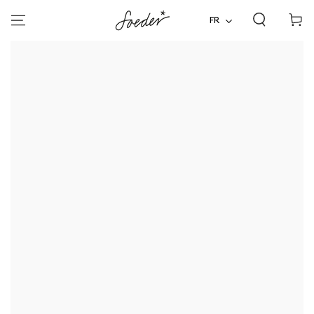
Panier
ALLER AU
CONTENU
FR
d'acha
ALLER À
L'INFORMATION SUR LE
PRODUIT