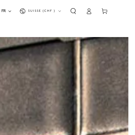
Se
Panier
Pays/Région
FR
SUISSE (CHF )
connecter
d'achat