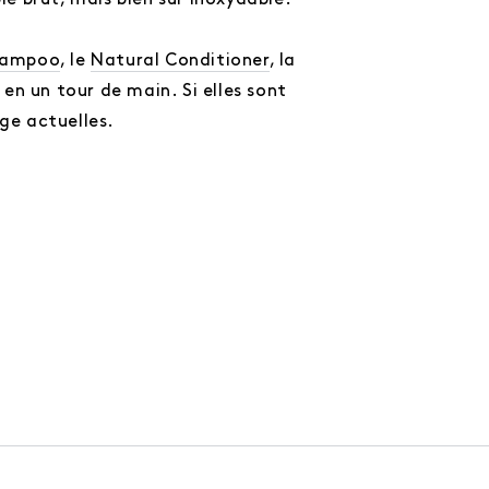
ble brut, mais bien sûr inoxydable.
hampoo
, le
Natural Conditioner
, la
 en un tour de main. Si elles sont
ge actuelles.