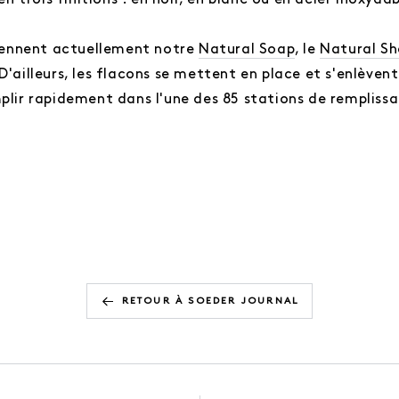
 en trois finitions : en noir, en blanc ou en acier inoxyda
ntiennent actuellement notre
Natural Soap
, le
Natural S
 D'ailleurs, les flacons se mettent en place et s'enlèvent
mplir rapidement dans l'une des 85 stations de remplissa
RETOUR À SOEDER JOURNAL