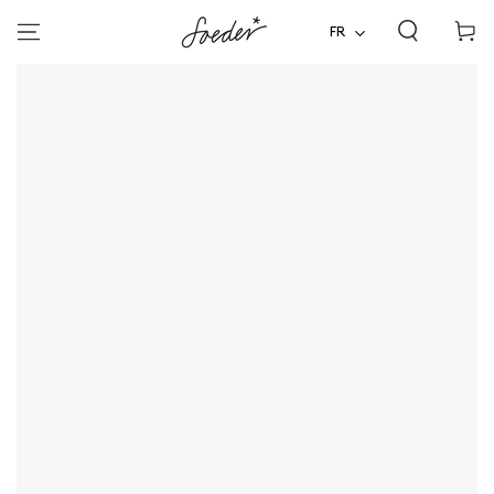
Panier
ALLER AU
CONTENU
FR
d'acha
ALLER À
L'INFORMATION SUR LE
PRODUIT