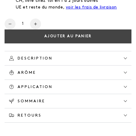
CH, livré chez toi en 1 à 2 jours ouvrés
UE et reste du monde,
voir les frais de livraison
Nombre
Réduire
Augmente
la
la
AJOUTER AU PANIER
quantité
quantité
pour
pour
NATURAL
NATURAL
DEODORANT
DEODORANT
DESCRIPTION
ORANGE
ORANGE
GROVE
GROVE
ARÔME
APPLICATION
SOMMAIRE
RETOURS