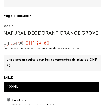
Page d'accueil
/
SOEDER
NATURAL DÉODORANT ORANGE GROVE
CHF 24.80
CHF 31.00
Prix
TVA incluse.
Frais de port
Prix
facturés lors du passage en caisse
régulier
de
vente
Livraison gratuite pour les commandes de plus de CHF
70.
TAILLE
100ML
En stock