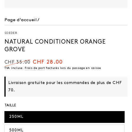
Page d'accueil
/
SOEDER
NATURAL CONDITIONER ORANGE
GROVE
CHF 28.00
CHF 35.00
Prix
TVA incluse.
Frais de port
Prix
facturés lors du passage en caisse
régulier
de
vente
Livraison gratuite pour les commandes de plus de CHF
70.
TAILLE
250ML
500ML