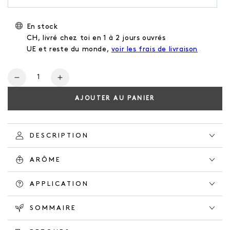
En stock
CH, livré chez toi en 1 à 2 jours ouvrés
UE et reste du monde,
voir les frais de livraison
Nombre
Réduire
Augmente
la
la
AJOUTER AU PANIER
quantité
quantité
pour
pour
NATURAL
NATURAL
CONDITIONER
CONDITIONER
DESCRIPTION
ORANGE
ORANGE
GROVE
GROVE
ARÔME
APPLICATION
SOMMAIRE