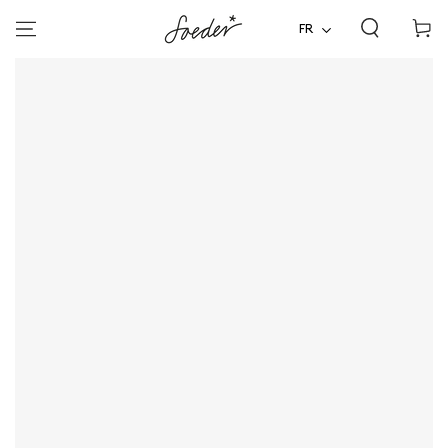
Panier
ALLER AU
CONTENU
FR
d'acha
ALLER À
L'INFORMATION SUR LE
PRODUIT