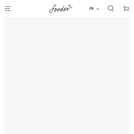
Panier
ALLER AU
CONTENU
FR
d'acha
ALLER À
L'INFORMATION SUR LE
PRODUIT