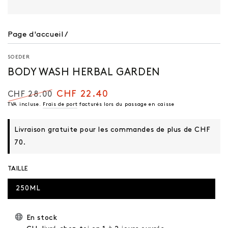
Page d'accueil
/
SOEDER
BODY WASH HERBAL GARDEN
CHF 22.40
CHF 28.00
Prix
TVA incluse.
Frais de port
Prix
facturés lors du passage en caisse
régulier
de
vente
Livraison gratuite pour les commandes de plus de CHF
70.
TAILLE
250ML
En stock