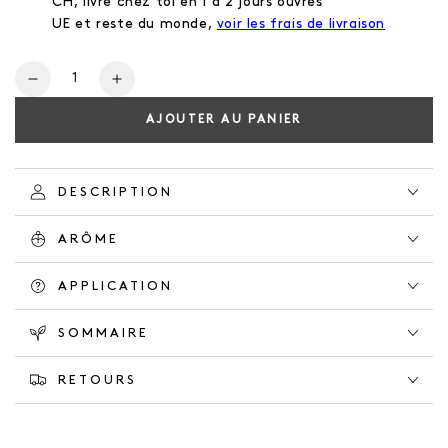
CH, livré chez toi en 1 à 2 jours ouvrés
UE et reste du monde,
voir les frais de livraison
Nombre
Réduire
Augmente
la
la
AJOUTER AU PANIER
quantité
quantité
pour
pour
BODY
BODY
WASH
WASH
DESCRIPTION
HERBAL
HERBAL
GARDEN
GARDEN
ARÔME
APPLICATION
SOMMAIRE
RETOURS