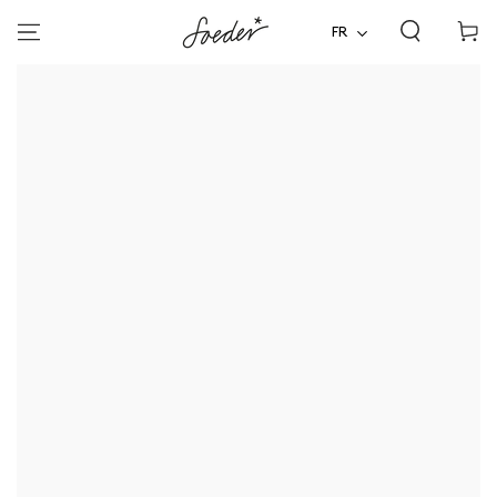
Panier
ALLER AU
CONTENU
FR
d'acha
ALLER À
L'INFORMATION SUR LE
PRODUIT