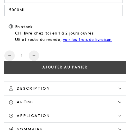
5000ML
En stock
CH, livré chez toi en 1 à 2 jours ouvrés
UE et reste du monde,
voir les frais de livraison
Nombre
Réduis
Augmentez
la
la
AJOUTER AU PANIER
quantité
quantité
de
de
CONDITIONER
CONDITIONER
ORANGE
ORANGE
DESCRIPTION
GROVE
GROVE
ARÔME
APPLICATION
SOMMAIRE