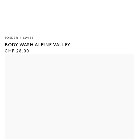
Vendeur/vendeuse
SOEDER × SWISS
:
BODY WASH ALPINE VALLEY
Prix
CHF 28.00
régulier