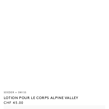
Vendeur/vendeuse
SOEDER × SWISS
:
LOTION POUR LE CORPS ALPINE VALLEY
Prix
CHF 45.00
régulier