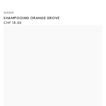
Vendeur/vendeuse
SOEDER
:
SHAMPOOING ORANGE GROVE
Prix
CHF 18.00
régulier