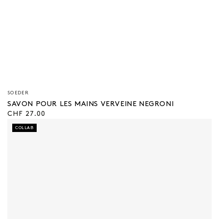
Vendeur/vendeuse
SOEDER
:
SAVON POUR LES MAINS VERVEINE NEGRONI
Prix
CHF 27.00
régulier
COLLAB