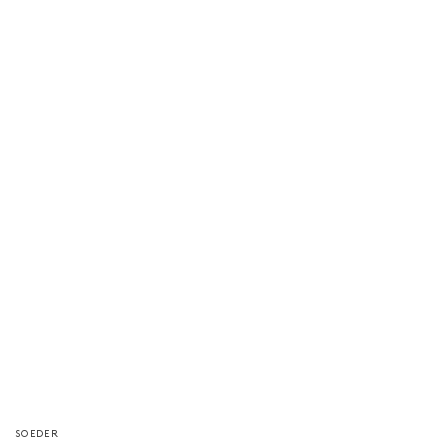
Vendeur/vendeuse
SOEDER