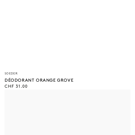
Vendeur/vendeuse
SOEDER
:
DÉODORANT ORANGE GROVE
Prix
CHF 31.00
régulier