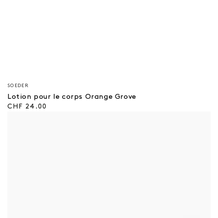
Vendeur/vendeuse
SOEDER
:
Lotion pour le corps Orange Grove
Prix
CHF 24.00
régulier