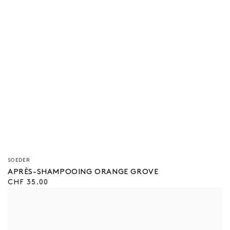
Vendeur/vendeuse
SOEDER
:
APRÈS-SHAMPOOING ORANGE GROVE
Prix
CHF 35.00
régulier