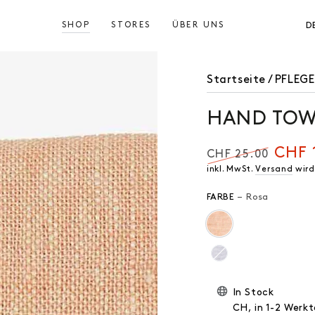
SHOP
STORES
ÜBER UNS
D
Startseite
/
PFLEG
HAND TOW
CHF 
CHF 25.00
Regulärer
Verkauf
inkl. MwSt.
Versand
wird
Preis
FARBE
– Rosa
In Stock
CH, in 1-2 Werkt