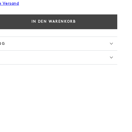
e Versand
IN DEN WARENKORB
e
e
NG
L