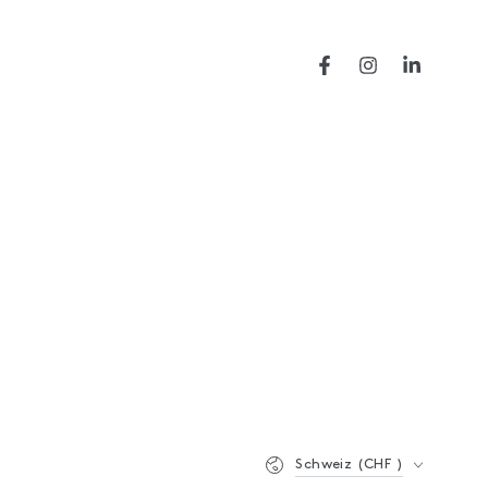
Facebook
Instagram
LinkedIn
Land/Region
Schweiz (CHF )