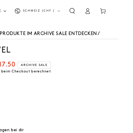
Land/Region
Warenkorb
E
SCHWEIZ (CHF )
Einloggen
EPRODUKTE IM ARCHIVE SALE ENTDECKEN
/
EL
17.50
ARCHIVE SALE
spreis
 beim Checkout berechnet
agen bei dir