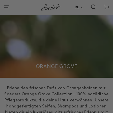
ZUM INHALT
Warenko
SPRINGEN
DE
KOLLEKTION:
ORANGE GROVE
Erlebe den frischen Duft von Orangenhainen mit
Soeders Orange Grove Collection – 100% natürliche
Pflegeprodukte, die deine Haut verwöhnen. Unsere
handgefertigten Seifen, Shampoos und Lotionen
bieten dir ein luxuriöses, citrusfrisches Erlebnis mit