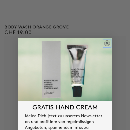
BODY WASH ORANGE GROVE
CHF 19.00
Regulärer
Preis
GRATIS HAND CREAM
Melde Dich jetzt zu unserem Newsletter
an und profitiere von regelmässigen
Angeboten, spannenden Infos zu