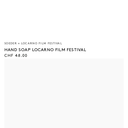
Verkäufer/in:
SOEDER × LOCARNO FILM FESTIVAL
HAND SOAP LOCARNO FILM FESTIVAL
Regulärer
CHF 48.00
Preis