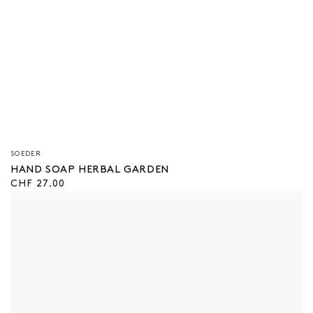
Verkäufer/in:
SOEDER
HAND SOAP HERBAL GARDEN
Regulärer
CHF 27.00
Preis