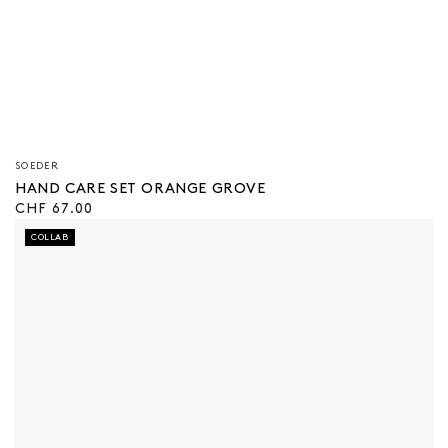
Verkäufer/in:
SOEDER
HAND CARE SET ORANGE GROVE
Regulärer
CHF 67.00
Preis
COLLAB