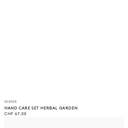
Verkäufer/in:
SOEDER
HAND CARE SET HERBAL GARDEN
Regulärer
CHF 67.00
Preis