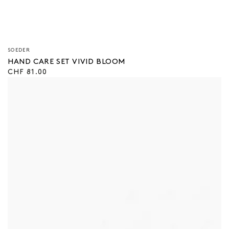
Verkäufer/in:
SOEDER
HAND CARE SET VIVID BLOOM
Regulärer
CHF 81.00
Preis