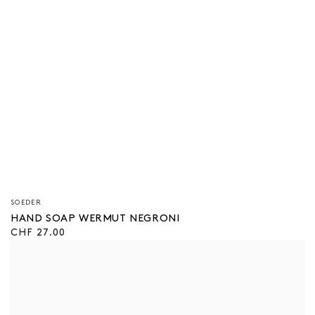
Verkäufer/in:
SOEDER
HAND SOAP WERMUT NEGRONI
Regulärer
CHF 27.00
Preis