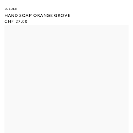
Verkäufer/in:
SOEDER
HAND SOAP ORANGE GROVE
Regulärer
CHF 27.00
Preis