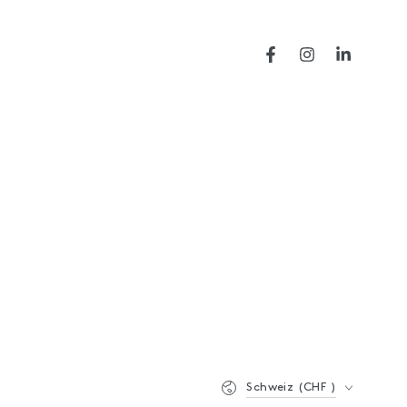
Facebook
Instagram
LinkedIn
Land/Region
Schweiz (CHF )