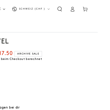
Land/Region
Einloggen
Warenkorb
E
SCHWEIZ (CHF )
EL
17.50
ARCHIVE SALE
spreis
 beim Checkout berechnet
agen bei dir