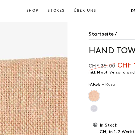
SHOP
STORES
ÜBER UNS
D
Startseite
/
HAND TOW
CHF 
CHF 25.00
Regulärer
Verkauf
inkl. MwSt.
Versand
wird
Preis
FARBE
– Rosa
In Stock
CH, in 1-2 Werkt