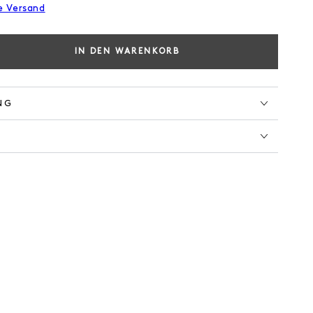
e Versand
IN DEN WARENKORB
e
e
NG
L