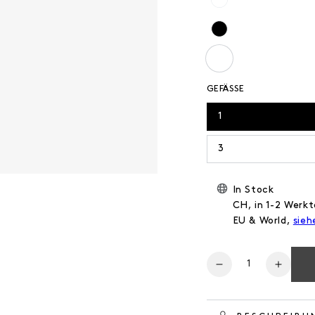
GEFÄSSE
1
3
In Stock
CH, in 1-2 Werkt
EU & World,
sieh
Anzahl
Verringere
Erhöh
die
die
Menge
Meng
für
für