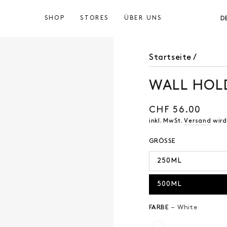
SHOP
STORES
ÜBER UNS
D
Startseite
/
WALL HOL
CHF 56.00
Regulärer
Preis
inkl. MwSt.
Versand
wird
GRÖSSE
250ML
500ML
FARBE
– White