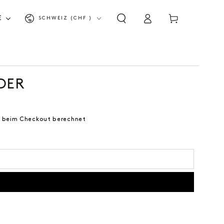
Land/Region
Einloggen
Warenkorb
E
SCHWEIZ (CHF )
DER
 beim Checkout berechnet