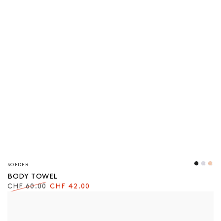
Verkäufer/in:
SOEDER
Schwa
Grau
Ro
BODY TOWEL
CHF 60.00
CHF 42.00
Regulärer
Verkaufspreis
Preis