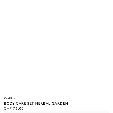
Verkäufer/in:
SOEDER
BODY CARE SET HERBAL GARDEN
Regulärer
CHF 73.00