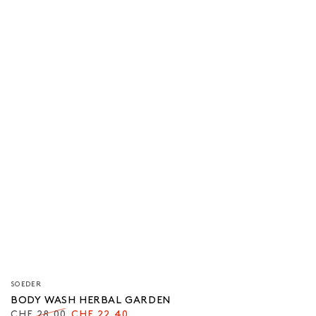
Verkäufer/in:
SOEDER
BODY WASH HERBAL GARDEN
CHF 28.00
CHF 22.40