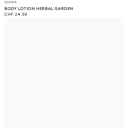
Verkäufer/in:
SOEDER
BODY LOTION HERBAL GARDEN
Regulärer
CHF 24.00
Preis