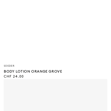
Verkäufer/in:
SOEDER
BODY LOTION ORANGE GROVE
Regulärer
CHF 24.00
Preis