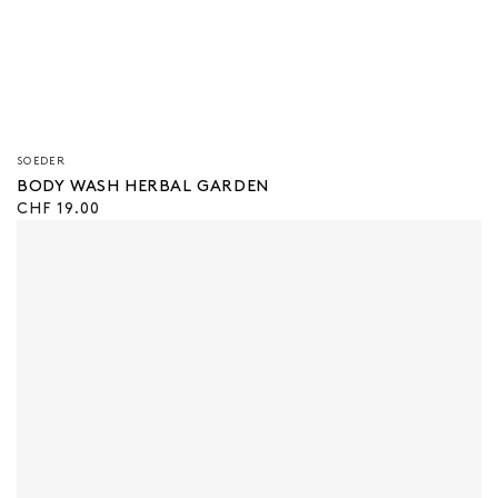
Verkäufer/in:
SOEDER
BODY WASH HERBAL GARDEN
Regulärer
CHF 19.00
Preis