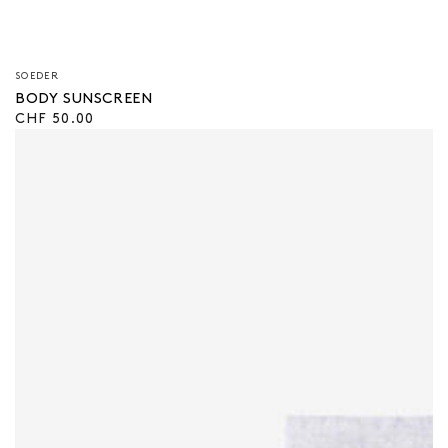
Verkäufer/in:
SOEDER
BODY SUNSCREEN
Regulärer
CHF 50.00
Preis