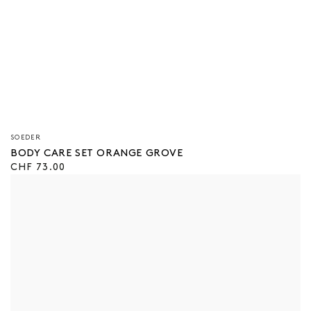
Verkäufer/in:
SOEDER
BODY CARE SET ORANGE GROVE
Regulärer
CHF 73.00
Preis