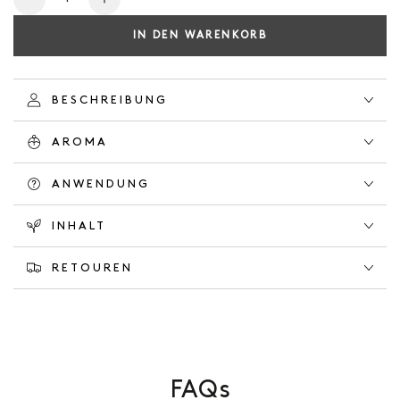
Verringere
Erhöhe
die
die
IN DEN WARENKORB
Menge
Menge
für
für
HAND
HAND
CARE
CARE
BESCHREIBUNG
SET
SET
VIVID
VIVID
AROMA
BLOOM
BLOOM
ANWENDUNG
INHALT
RETOUREN
FAQs