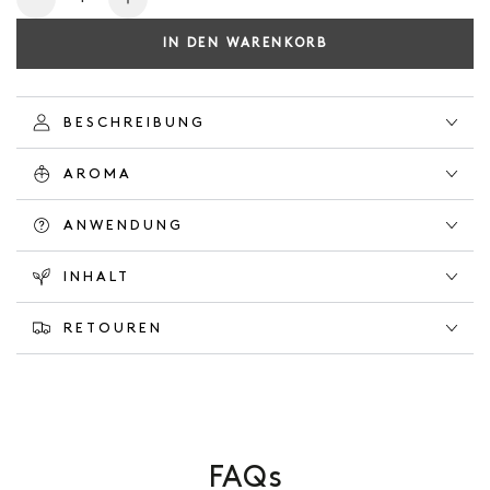
Verringere
Erhöhe
die
die
IN DEN WARENKORB
Menge
Menge
für
für
BODY
BODY
CARE
CARE
BESCHREIBUNG
SET
SET
ORANGE
ORANGE
AROMA
GROVE
GROVE
ANWENDUNG
INHALT
RETOUREN
FAQs