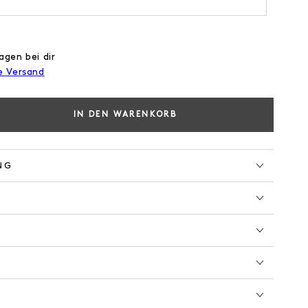
agen bei dir
e Versand
IN DEN WARENKORB
e
e
NG
M
AL
EN