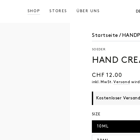
SHOP
STORES
ÜBER UNS
D
Startseite
/
HANDP
SOEDER
HAND CRE
CHF 12.00
Regulärer
Preis
inkl. MwSt.
Versand
wird
Kostenloser Versan
SIZE
10ML