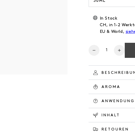
30ML
In Stock
CH, in 1-2 Werkt
EU & World,
sieh
Anzahl
Verringere
Erhöh
die
die
Menge
Meng
für
für
BESCHREIBU
HAND
HAND
CREAM
CREA
AROMA
HERBAL
HERB
GARDEN
GARD
ANWENDUNG
INHALT
RETOUREN