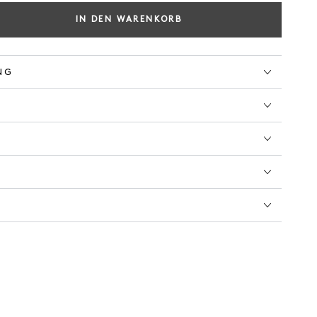
IN DEN WARENKORB
e
e
NG
GE
E