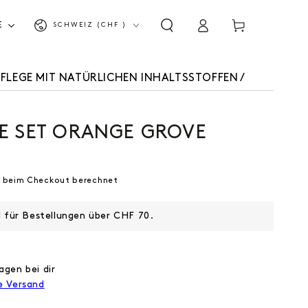
Land/Region
Warenkorb
E
SCHWEIZ (CHF )
Einloggen
FLEGE MIT NATÜRLICHEN INHALTSSTOFFEN
/
E SET ORANGE GROVE
 beim Checkout berechnet
d für Bestellungen über CHF 70.
agen bei dir
e Versand