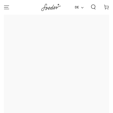
ZUM INHALT
Warenko
SPRINGEN
DE
ZU DEN
PRODUKTINFORMATIONEN
SPRINGEN