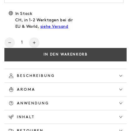
In Stock
CH, in 1-2 Werktagen bei dir
EU & World,
siehe Versand
Anzahl
Verringere
Erhöhe
die
die
IN DEN WARENKORB
Menge
Menge
für
für
CONDITIONER
CONDITIONER
HERBAL
HERBAL
BESCHREIBUNG
GARDEN
GARDEN
AROMA
ANWENDUNG
INHALT
RETOUREN