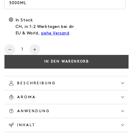
5000ML
In Stock
CH, in 1-2 Werktagen bei dir
EU & World,
siehe Versand
Anzahl
Verringere
Erhöhe
die
die
IN DEN WARENKORB
Menge
Menge
für
für
CONDITIONER
CONDITIONER
ORANGE
ORANGE
BESCHREIBUNG
GROVE
GROVE
AROMA
ANWENDUNG
INHALT