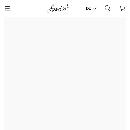
ZUM INHALT
Warenko
SPRINGEN
DE
ZU DEN
PRODUKTINFORMATIONEN
SPRINGEN