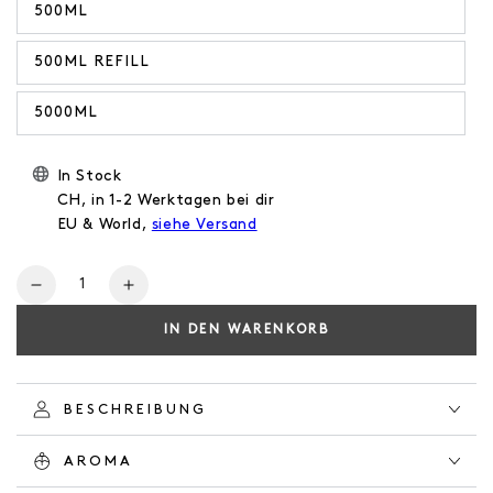
500ML
500ML REFILL
5000ML
In Stock
CH, in 1-2 Werktagen bei dir
EU & World,
siehe Versand
Anzahl
Verringere
Erhöhe
die
die
IN DEN WARENKORB
Menge
Menge
für
für
BODY
BODY
LOTION
LOTION
BESCHREIBUNG
HERBAL
HERBAL
GARDEN
GARDEN
AROMA