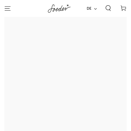
ZUM INHALT
Warenko
SPRINGEN
DE
ZU DEN
PRODUKTINFORMATIONEN
SPRINGEN