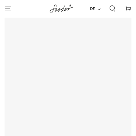
ZUM INHALT
Warenko
SPRINGEN
DE
ZU DEN
PRODUKTINFORMATIONEN
SPRINGEN