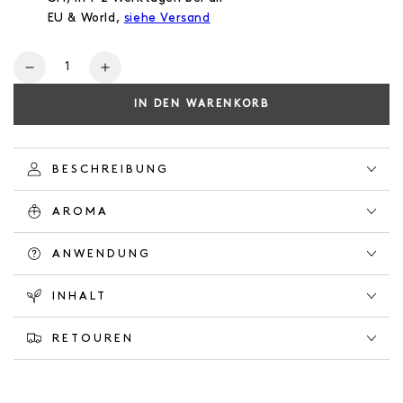
EU & World,
siehe Versand
Anzahl
Verringere
Erhöhe
die
die
IN DEN WARENKORB
Menge
Menge
für
für
NATURAL
NATURAL
DEODORANT
DEODORANT
BESCHREIBUNG
HERBAL
HERBAL
GARDEN
GARDEN
AROMA
ANWENDUNG
INHALT
RETOUREN