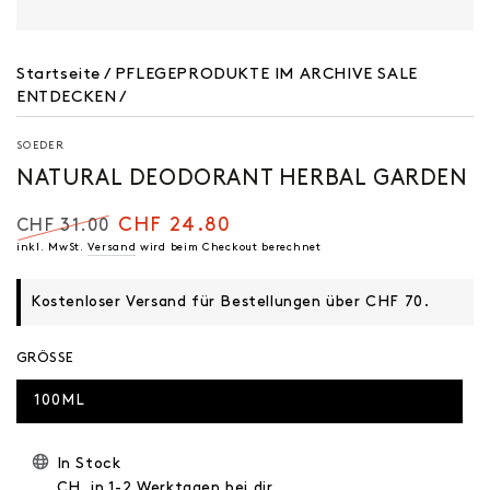
Startseite
/
PFLEGEPRODUKTE IM ARCHIVE SALE
ENTDECKEN
/
SOEDER
NATURAL DEODORANT HERBAL GARDEN
CHF 24.80
CHF 31.00
Regulärer
inkl. MwSt.
Versand
Verkaufspreis
wird beim Checkout berechnet
Preis
Kostenloser Versand für Bestellungen über CHF 70.
GRÖSSE
100ML
In Stock
CH, in 1-2 Werktagen bei dir