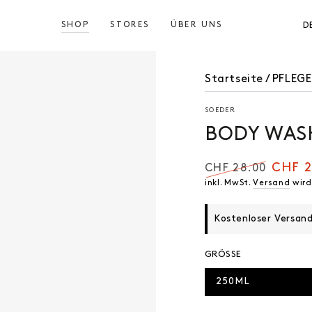
SHOP
STORES
ÜBER UNS
D
Startseite
/
PFLEG
SOEDER
BODY WAS
CHF 2
CHF 28.00
Regulärer
Verkauf
inkl. MwSt.
Versand
wird
Preis
Kostenloser Versan
GRÖSSE
250ML