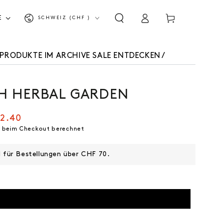
Land/Region
Einloggen
Warenkorb
E
SCHWEIZ (CHF )
EPRODUKTE IM ARCHIVE SALE ENTDECKEN
/
H HERBAL GARDEN
2.40
spreis
 beim Checkout berechnet
d für Bestellungen über CHF 70.