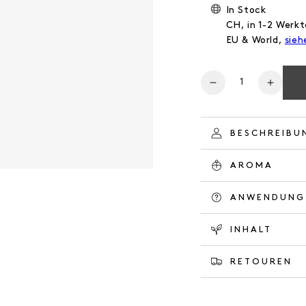
In Stock
CH, in 1-2 Werkt
EU & World,
sieh
Anzahl
Verringere
Erhöh
die
die
Menge
Meng
für
für
BESCHREIBU
BODY
BODY
WASH
WASH
AROMA
HERBAL
HERB
GARDEN
GARD
ANWENDUNG
INHALT
RETOUREN