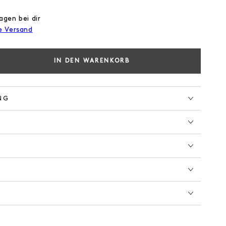
agen bei dir
e Versand
IN DEN WARENKORB
e
e
NG
AL
EN