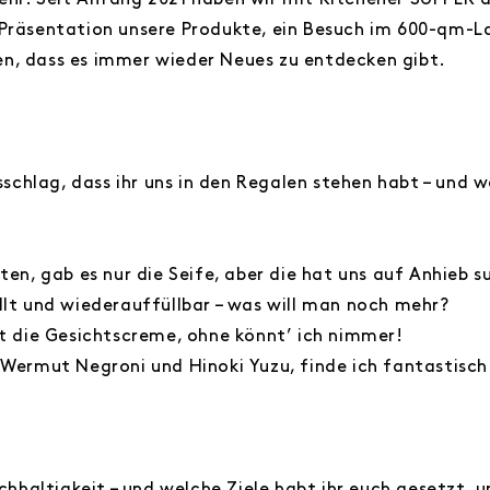
ehr. Seit Anfang 2021 haben wir mit Kitchener SUPPER a
Präsentation unsere Produkte, ein Besuch im 600-qm-Lade
n, dass es immer wieder Neues zu entdecken gibt.
hlag, dass ihr uns in den Regalen stehen habt – und we
ten, gab es nur die Seife, aber die hat uns auf Anhieb s
llt und wiederauffüllbar – was will man noch mehr?
st die Gesichtscreme, ohne könnt’ ich nimmer!
 Wermut Negroni und Hinoki Yuzu, finde ich fantastisch