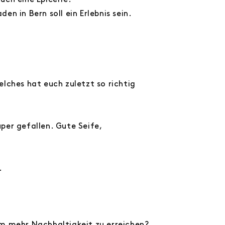
uch eine Épicerie.
n in Bern soll ein Erlebnis sein.
lches hat euch zuletzt so richtig
uper gefallen. Gute Seife,
.