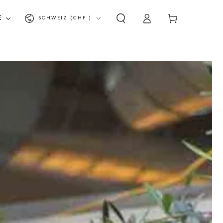
Land/Region
Warenkorb
E
SCHWEIZ (CHF )
Einloggen