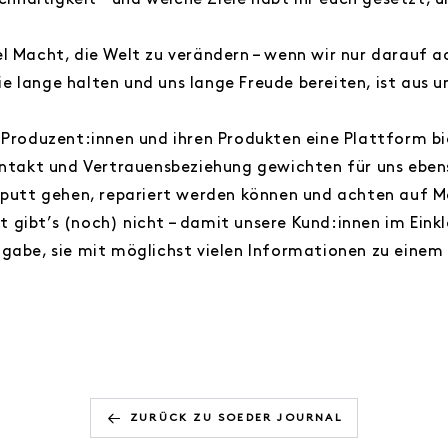
haltigkeit – und welche Ziele habt ihr euch gesetzt, 
el Macht, die Welt zu verändern – wenn wir nur darauf 
 lange halten und uns lange Freude bereiten, ist aus u
n Produzent:innen und ihren Produkten eine Plattform b
ontakt und Vertrauensbeziehung gewichten für uns ebens
kaputt gehen, repariert werden können und achten auf M
 gibt’s (noch) nicht – damit unsere Kund:innen im Eink
gabe, sie mit möglichst vielen Informationen zu einem 
ZURÜCK ZU SOEDER JOURNAL