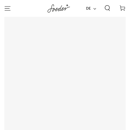
ZUM INHALT
Warenko
SPRINGEN
DE
ZU DEN
PRODUKTINFORMATIONEN
SPRINGEN