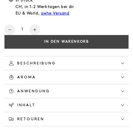
In Stock
CH, in 1-2 Werktagen bei dir
EU & World,
siehe Versand
Anzahl
Verringere
Erhöhe
die
die
IN DEN WARENKORB
Menge
Menge
für
für
NATURAL
NATURAL
LOTION
LOTION
BESCHREIBUNG
HERBAL
HERBAL
GARDEN
GARDEN
AROMA
ANWENDUNG
INHALT
RETOUREN