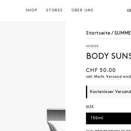
SHOP
STORES
ÜBER UNS
D
Startseite
/
SUMME
SOEDER
BODY SUN
CHF 50.00
Regulärer
Preis
inkl. MwSt.
Versand
wird
Kostenloser Versan
SIZE
150ml