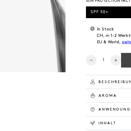
SUN PROTECTION FAC
SPF 50+
In Stock
CH, in 1-2 Werkt
EU & World,
sieh
Anzahl
Verringere
Erhöh
die
die
Menge
Meng
für
für
BESCHREIBU
BODY
BODY
SUNSCREEN
SUNS
AROMA
ANWENDUNG
INHALT