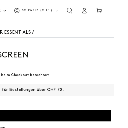
Land/Region
Einloggen
Warenkorb
E
SCHWEIZ (CHF )
R ESSENTIALS
/
SCREEN
 beim Checkout berechnet
d für Bestellungen über CHF 70.