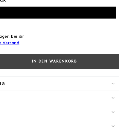
TOR
agen bei dir
e Versand
IN DEN WARENKORB
e
e
NG
CREEN