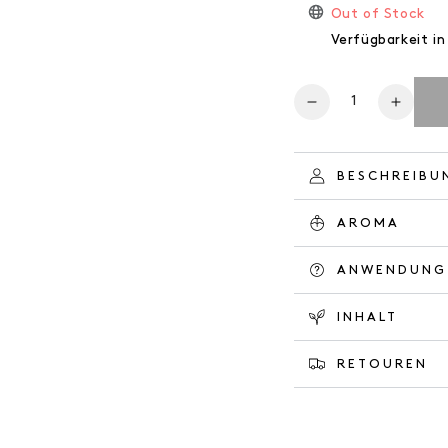
Out of Stock
Verfügbarkeit in
Anzahl
Verringere
Erhöh
die
die
Menge
Meng
für
für
BESCHREIBU
NATURAL
NATU
SOAP
SOAP
AROMA
BLACK
BLAC
PINE
PINE
ANWENDUNG
INHALT
RETOUREN