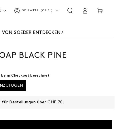
Land/Region
Warenkorb
E
SCHWEIZ (CHF )
Einloggen
LS VON SOEDER ENTDECKEN
/
OAP BLACK PINE
 beim Checkout berechnet
INZUFÜGEN
d für Bestellungen über CHF 70.