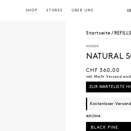
SHOP
STORES
ÜBER UNS
D
Startseite
/
REFIL
SOEDER
NATURAL S
CHF 360.00
Regulärer
Preis
inkl. MwSt.
Versand
wird
ZUR WARTELISTE H
Kostenloser Versan
AROMA
BLACK PINE