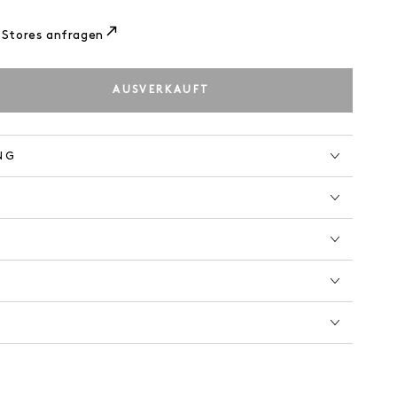
 Stores anfragen
AUSVERKAUFT
e
e
NG
RAL
K