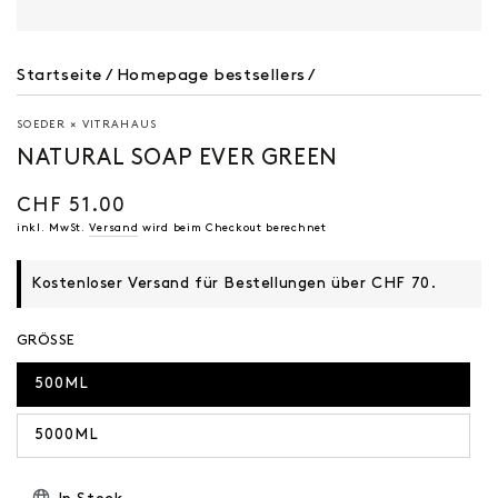
Startseite
/
Homepage bestsellers
/
SOEDER × VITRAHAUS
NATURAL SOAP EVER GREEN
CHF 51.00
Regulärer
Preis
inkl. MwSt.
Versand
wird beim Checkout berechnet
Kostenloser Versand für Bestellungen über CHF 70.
GRÖSSE
500ML
5000ML