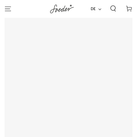
ZUM INHALT
Warenko
SPRINGEN
DE
ZU DEN
PRODUKTINFORMATIONEN
SPRINGEN