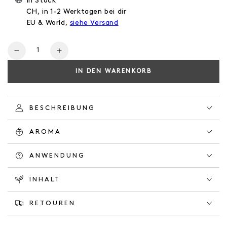
In Stock
CH, in 1-2 Werktagen bei dir
EU & World,
siehe Versand
Anzahl
Verringere
Erhöhe
die
die
IN DEN WARENKORB
Menge
Menge
für
für
NATURAL
NATURAL
SOAP
SOAP
BESCHREIBUNG
EVER
EVER
GREEN
GREEN
AROMA
ANWENDUNG
INHALT
RETOUREN