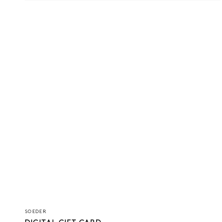
Verkäufer/in:
SOEDER