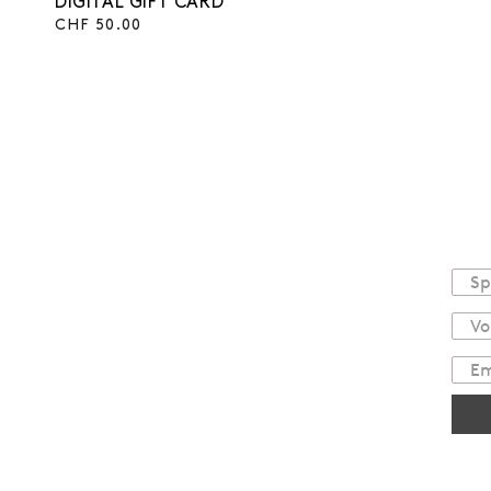
DIGITAL GIFT CARD
Regulärer
CHF 50.00
Preis