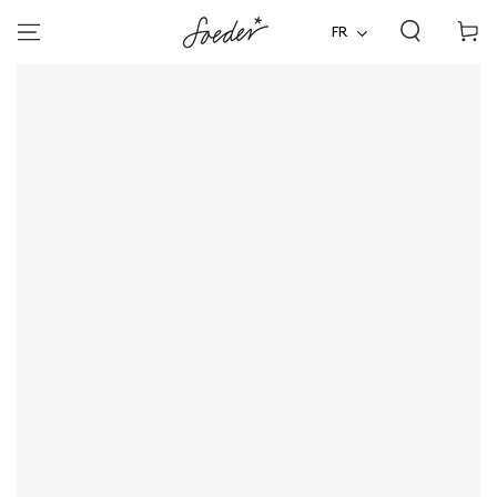
Panier
ALLER AU
CONTENU
FR
d'acha
ALLER À
L'INFORMATION SUR LE
PRODUIT