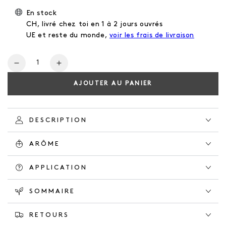
En stock
CH, livré chez toi en 1 à 2 jours ouvrés
UE et reste du monde,
voir les frais de livraison
Nombre
Réduire
Augmente
la
la
AJOUTER AU PANIER
quantité
quantité
pour
pour
NATURAL
NATURAL
SOAP
SOAP
DESCRIPTION
EVER
EVER
GREEN
GREEN
ARÔME
APPLICATION
SOMMAIRE
RETOURS