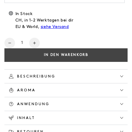
In Stock
CH, in 1-2 Werktagen bei dir
EU & World,
siehe Versand
Anzahl
Verringere
Erhöhe
die
die
IN DEN WARENKORB
Menge
Menge
für
für
HAND
HAND
LOTION
LOTION
BESCHREIBUNG
HERBAL
HERBAL
GARDEN
GARDEN
AROMA
ANWENDUNG
INHALT
RETOUREN