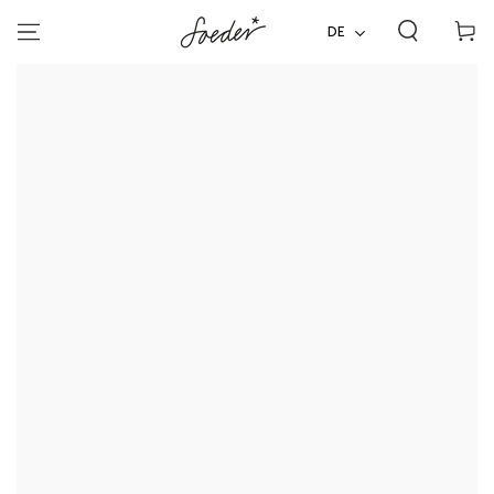
ZUM INHALT
Warenko
SPRINGEN
DE
ZU DEN
PRODUKTINFORMATIONEN
SPRINGEN